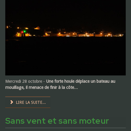
Mercredi 28 octobre -
Une forte houle déplace un bateau au
mouillage, il menace de finir à la côte…
LIRE LA SUITE...
Sans vent et sans moteur