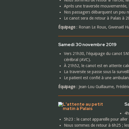
Après une traversée mouvementée, 
Nos passagers débarquent un peu nau
Le canot sera de retour à Palais à 
Équipage
: Ronan Le Roux, Gwenaël Hai
Samedi 30 novembre 2019
Vers 21h30, l'équipage du canot SNS
cérébral (AVC).
À 21h52, le canot est en attente cale
La traversée se passe sous la survei
Le patient est confié à une ambulanc
Équipage
: Jean-Lou Guillaume, Frédér
S
4h
5h23 : le canot appareille pour all
Nous sommes de retour à 6h25 ; les p