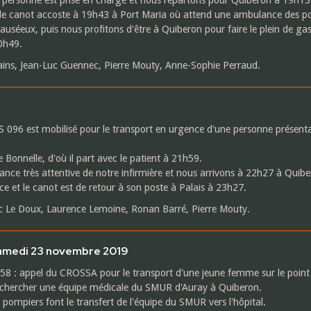
le canot accoste à 19h43 à Port Maria où attend une ambulance des p
séeux, puis nous profitons d'être à Quiberon pour faire le plein de gaso
20h49.
ns, Jean-Luc Guennec, Pierre Mouty, Anne-Sophie Perraud.
 096 est mobilisé pour le transport en urgence d'une personne présenta
 Bonnelle, d'où il part avec le patient à 21h59.
llance très attentive de notre infirmière et nous arrivons à 22h27 à Quibe
e et le canot est de retour à son poste à Palais à 23h27.
ic Le Doux, Laurence Lemoine, Ronan Barré, Pierre Mouty.
amedi 23 novembre 2019
58 : appel du CROSSA pour le transport d'une jeune femme sur le point
er chercher une équipe médicale du SMUR d'Auray à Quiberon.
ompiers font le transfert de l'équipe du SMUR vers l'hôpital.