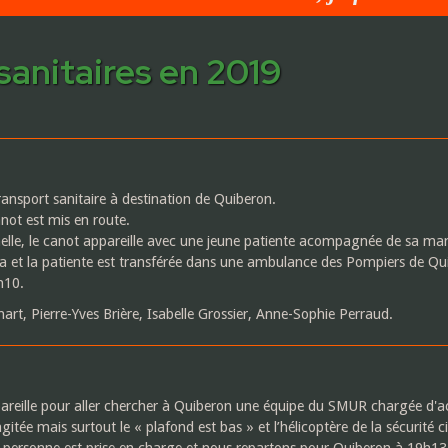
sanitaires en 2019
nsport sanitaire à destination de Quiberon.
not est mis en route.
nelle, le canot appareille avec une jeune patiente acompagnée de sa m
a et la patiente est transférée dans une ambulance des Pompiers de Qu
h10.
rt, Pierre-Yves Brière, Isabelle Grossier, Anne-Sophie Perraud.
areille pour aller chercher à Quiberon une équipe du SMUR chargée d
tée mais surtout le « plafond est bas » et l’hélicoptère de la sécurité ci
personne est prise en charge et nous repartons pour Quiberon à 19h13