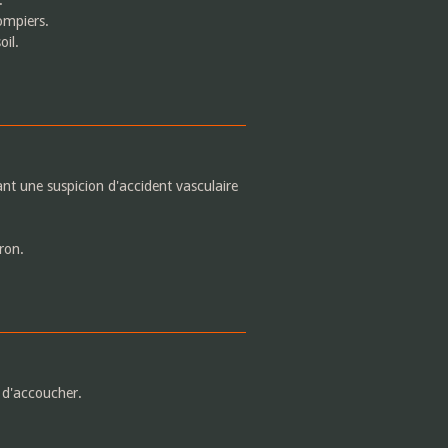
ompiers.
il.
nt une suspicion d'accident vasculaire
ron.
 d'accoucher.