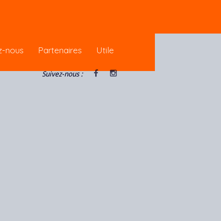
pour vous garantir une meilleure
z-nous
Partenaires
Utile
Suivez-nous :