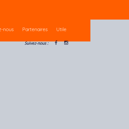
pour vous garantir une meilleure
z-nous
Partenaires
Utile
Suivez-nous :