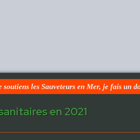
e soutiens les Sauveteurs en Mer, je fais un d
sanitaires en 2021