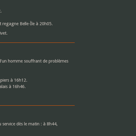
.
t regagne Belle-Île à 20h05.
vet.
on d'un homme souffrant de problèmes
piers à 16h12.
alais à 16h46.
 service dès le matin : à 8h44,