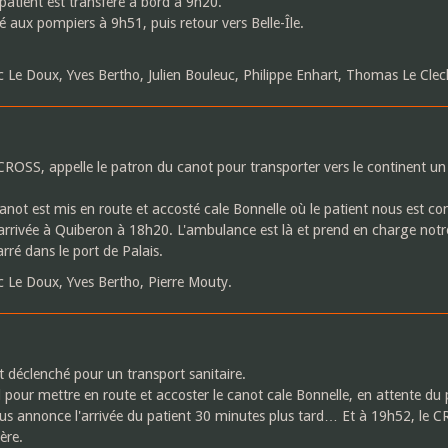
patient est transféré à bord à 9h20.
é aux pompiers à 9h51, puis retour vers Belle-Île.
 Le Doux, Yves Bertho, Julien Bouleuc, Philippe Enhart, Thomas Le Clech
e CROSS, appelle le patron du canot pour transporter vers le continent 
anot est mis en route et accosté cale Bonnelle où le patient nous est con
arrivée à Quiberon à 18h20. L'ambulance est là et prend en charge notr
rré dans le port de Palais.
c Le Doux, Yves Bertho, Pierre Mouty.
t déclenché pour un transport sanitaire.
pour mettre en route et accoster le canot cale Bonnelle, en attente du 
us annonce l'arrivée du patient 30 minutes plus tard… Et à 19h52, le 
ère.