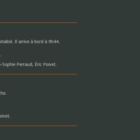
alisé. Il arrive à bord à 9h44.
.
-Sophie Perraud, Éric Poivet.
che.
ivet.