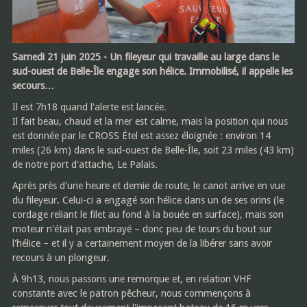
Samedi 21 juin 2025 - Un fileyeur qui travaille au large dans le
sud-ouest de Belle-Île engage son hélice. Immobilisé, il appelle les
secours…
Il est 7h18 quand l'alerte est lancée.
Il fait beau, chaud et la mer est calme, mais la position qui nous
est donnée par le CROSS Étel est assez éloignée : environ 14
miles (26 km) dans le sud-ouest de Belle-Île, soit 23 miles (43 km)
de notre port d'attache, Le Palais.
Après près d'une heure et demie de route, le canot arrive en vue
du fileyeur. Celui-ci a engagé son hélice dans un de ses orins (le
cordage reliant le filet au fond à la bouée en surface), mais son
moteur n'était pas embrayé – donc peu de tours du bout sur
l'hélice – et il y a certainement moyen de la libérer sans avoir
recours à un plongeur.
À 9h13, nous passons une remorque et, en relation VHF
constante avec le patron pêcheur, nous commençons à