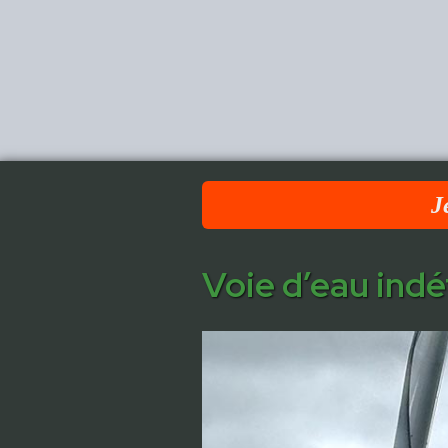
J
Voie d’eau ind