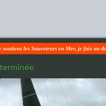
e soutiens les Sauveteurs en Mer, je fais un d
éterminée