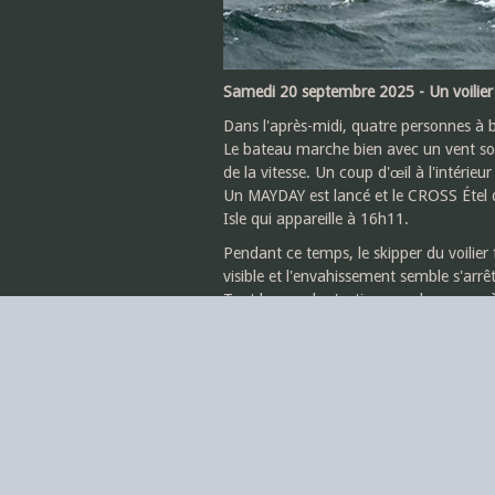
Samedi 20 septembre 2025 - Un voilier 
Dans l'après-midi, quatre personnes à b
Le bateau marche bien avec un vent sou
de la vitesse. Un coup d'œil à l'intérieur
Un MAYDAY est lancé et le CROSS Étel déc
Isle qui appareille à 16h11.
Pendant ce temps, le skipper du voilier f
visible et l'envahissement semble s'arrête
Tout le monde s'active avec la pompe à 
route continue, au portant, vers Le Pala
L'hélicoptère continue à survoler la zon
surprise de l'équipage qui ne s'attendai
Tout va bien à bord, il peut finir sa ro
À 17h15, le voilier est amarré en sécuri