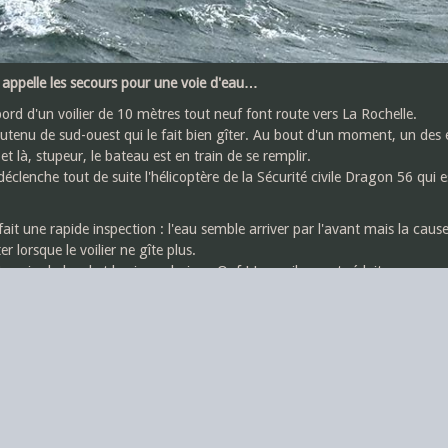
appelle les secours pour une voie d'eau…
ord d'un voilier de 10 mètres tout neuf font route vers La Rochelle.
tenu de sud-ouest qui le fait bien gîter. Au bout d'un moment, un des 
 et là, stupeur, le bateau est en train de se remplir.
lenche tout de suite l'hélicoptère de la Sécurité civile Dragon 56 qui es
ait une rapide inspection : l'eau semble arriver par l'avant mais la cause
r lorsque le voilier ne gîte plus.
main du bord et le niveau baisse. Ouf ! Les voiles sont réduites pour qu
is.
e, prêt à intervenir, mais le canot arrive rapidement et retrouve le voil
t pas à une assistance aussi rapide !
ute à la voile, sous escorte du canot de sauvetage dont les moyens d'ass
té dans le port de Palais. Mission terminée.