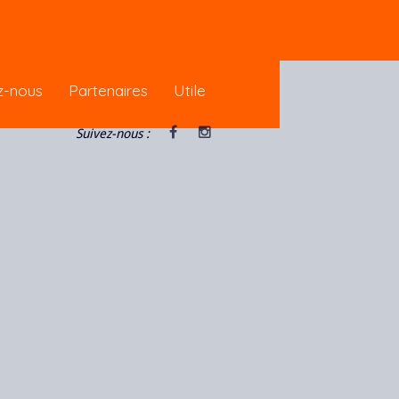
pour vous garantir une meilleure
z-nous
Partenaires
Utile
Suivez-nous :