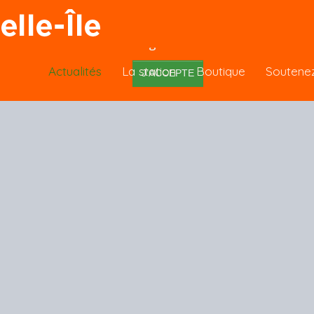
 sur ce site, vous acceptez l’utilisation de cookies 
navigation.
Actualités
La station
Boutique
Soutene
J’ACCEPTE