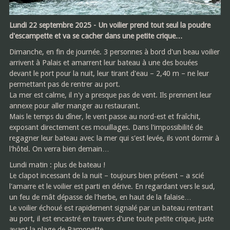
Lundi 22 septembre 2025 - Un voilier prend tout seul la poudre
d'escampette et va se cacher dans une petite crique…
Dimanche, en fin de journée. 3 personnes à bord d'un beau voilier
arrivent à Palais et amarrent leur bateau à une des bouées
devant le port pour la nuit, leur tirant d'eau – 2,40 m – ne leur
permettant pas de rentrer au port.
La mer est calme, il n'y a presque pas de vent. Ils prennent leur
annexe pour aller manger au restaurant.
Mais le temps du dîner, le vent passe au nord-est et fraîchit,
exposant directement ces mouillages. Dans l'impossibilité de
regagner leur bateau avec la mer qui s'est levée, ils vont dormir à
l'hôtel. On verra bien demain…
Lundi matin : plus de bateau !
Le clapot incessant de la nuit – toujours bien présent – a scié
l'amarre et le voilier est parti en dérive. En regardant vers le sud,
un feu de mât dépasse de l'herbe, en haut de la falaise…
Le voilier échoué est rapidement signalé par un bateau rentrant
au port, il est encastré en travers d'une toute petite crique, juste
avant la plage de Ramonette.