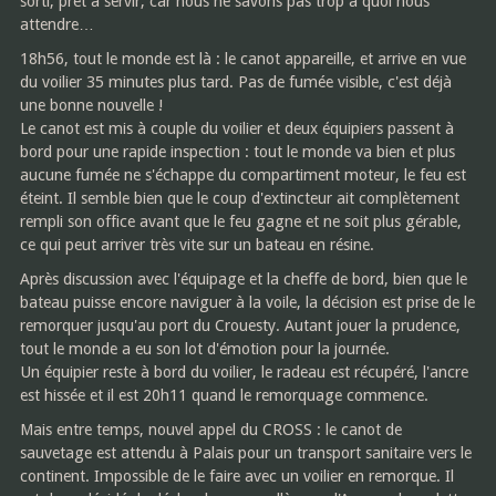
sorti, prêt à servir, car nous ne savons pas trop à quoi nous
attendre…
18h56, tout le monde est là : le canot appareille, et arrive en vue
du voilier 35 minutes plus tard. Pas de fumée visible, c'est déjà
une bonne nouvelle !
Le canot est mis à couple du voilier et deux équipiers passent à
bord pour une rapide inspection : tout le monde va bien et plus
aucune fumée ne s'échappe du compartiment moteur, le feu est
éteint. Il semble bien que le coup d'extincteur ait complètement
rempli son office avant que le feu gagne et ne soit plus gérable,
ce qui peut arriver très vite sur un bateau en résine.
Après discussion avec l'équipage et la cheffe de bord, bien que le
bateau puisse encore naviguer à la voile, la décision est prise de le
remorquer jusqu'au port du Crouesty. Autant jouer la prudence,
tout le monde a eu son lot d'émotion pour la journée.
Un équipier reste à bord du voilier, le radeau est récupéré, l'ancre
est hissée et il est 20h11 quand le remorquage commence.
Mais entre temps, nouvel appel du CROSS : le canot de
sauvetage est attendu à Palais pour un transport sanitaire vers le
continent. Impossible de le faire avec un voilier en remorque. Il